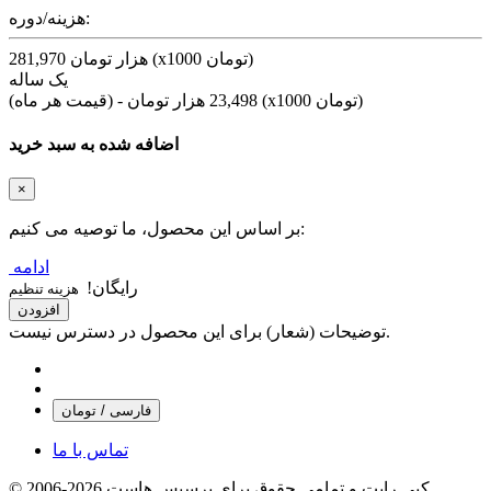
هزینه/دوره:
281,970 هزار تومان (x1000 تومان)
یک ساله
(قیمت هر ماه) - 23,498 هزار تومان (x1000 تومان)
اضافه شده به سبد خرید
×
بر اساس این محصول، ما توصیه می کنیم:
ادامه
رایگان!
هزینه تنظیم
افزودن
توضیحات (شعار) برای این محصول در دسترس نیست.
فارسی / تومان
تماس با ما
© 2006-2026 کپی رایت و تمامی حقوق برای پرسیس هاست