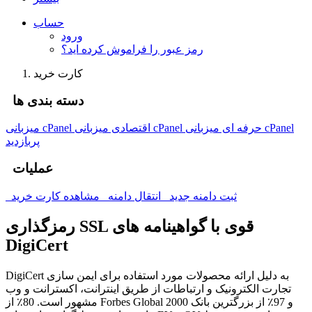
حساب
ورود
رمز عبور را فراموش کرده اید؟
کارت خرید
دسته بندی ها
میزبانی cPanel حرفه ای
میزبانی cPanel
میزبانی cPanel اقتصادی
پربازدید
عملیات
ثبت دامنه جدید
انتقال دامنه
مشاهده کارت خرید
رمزگذاری SSL قوی با گواهینامه های
DigiCert
DigiCert به دلیل ارائه محصولات مورد استفاده برای ایمن سازی
تجارت الکترونیک و ارتباطات از طریق اینترانت، اکسترانت و وب
مشهور است. 80٪ از Forbes Global 2000 و 97٪ از بزرگترین بانک