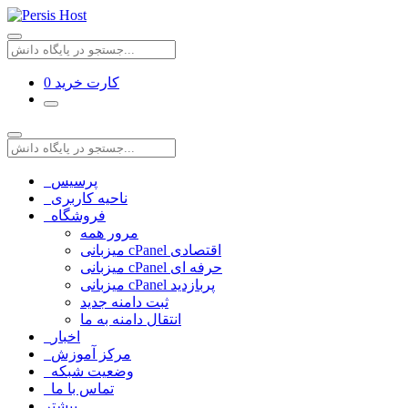
کارت خرید
0
پرسیس
ناحیه کاربری
فروشگاه
مرور همه
میزبانی cPanel اقتصادی
میزبانی cPanel حرفه ای
میزبانی cPanel پربازدید
ثبت دامنه جدید
انتقال دامنه به ما
اخبار
مرکز آموزش
وضعیت شبکه
تماس با ما
بیشتر