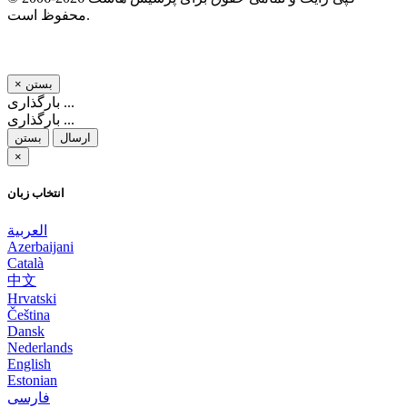
محفوظ است.
بستن
×
بارگذاری ...
بارگذاری ...
ارسال
بستن
×
انتخاب زبان
العربية
Azerbaijani
Català
中文
Hrvatski
Čeština
Dansk
Nederlands
English
Estonian
فارسی